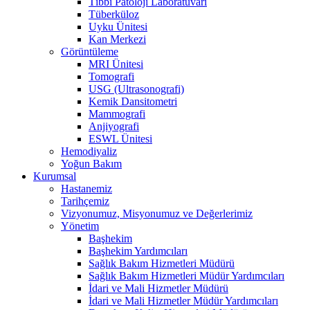
Tıbbi Patoloji Laboratuvarı
Tüberküloz
Uyku Ünitesi
Kan Merkezi
Görüntüleme
MRI Ünitesi
Tomografi
USG (Ultrasonografi)
Kemik Dansitometri
Mammografi
Anjiyografi
ESWL Ünitesi
Hemodiyaliz
Yoğun Bakım
Kurumsal
Hastanemiz
Tarihçemiz
Vizyonumuz, Misyonumuz ve Değerlerimiz
Yönetim
Başhekim
Başhekim Yardımcıları
Sağlık Bakım Hizmetleri Müdürü
Sağlık Bakım Hizmetleri Müdür Yardımcıları
İdari ve Mali Hizmetler Müdürü
İdari ve Mali Hizmetler Müdür Yardımcıları