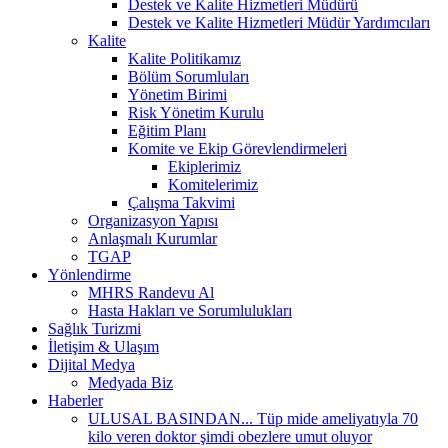
Destek ve Kalite Hizmetleri Müdürü
Destek ve Kalite Hizmetleri Müdür Yardımcıları
Kalite
Kalite Politikamız
Bölüm Sorumluları
Yönetim Birimi
Risk Yönetim Kurulu
Eğitim Planı
Komite ve Ekip Görevlendirmeleri
Ekiplerimiz
Komitelerimiz
Çalışma Takvimi
Organizasyon Yapısı
Anlaşmalı Kurumlar
TGAP
Yönlendirme
MHRS Randevu Al
Hasta Hakları ve Sorumlulukları
Sağlık Turizmi
İletişim & Ulaşım
Dijital Medya
Medyada Biz
Haberler
ULUSAL BASINDAN... Tüp mide ameliyatıyla 70
kilo veren doktor şimdi obezlere umut oluyor