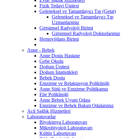
Evde Sağlık Hizmetleri
Fizik Tedavi Ünitesi
Geleneksel ve Tamamlayıcı Tıp (Getat)
Geleneksel ve Tamamlayıcı Tıp
Uzmanlarımız
Girişimsel Radyoloji Birimi
Girişimsel Radyoloji Doktorlarımız
Hemovijilans Birimi
Anne - Bebek
Anne Dostu Hastane
Gebe Okulu
Doğum Ünitesi
Doğum İstatistikleri
Bebek Dostu
Emzirme ve Relaktasyon Polikliniği
Anne Sütü ve Emzirme Politikamız
Ebe Polikliniği
Anne Bebek Uyum Odası
Emzirme ve Bebek Bakım Odalarımız
Acil Sağlık Hizmetleri
Laboratuvarlar
Biyokimya Laboratuvarı
Mikrobiyoloji Laboratuvarı
Kültür Labortuvarı