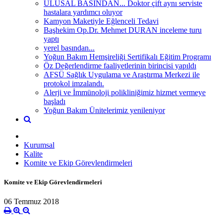
ULUSAL BASINDAN... Doktor çift aynı serviste
hastalara yardımcı oluyor
Kamyon Maketiyle Eğlenceli Tedavi
Başhekim Op.Dr. Mehmet DURAN inceleme turu
yaptı
yerel basından...
Yoğun Bakım Hemşireliği Sertifikalı Eğitim Programı
Öz Değerlendirme faaliyetlerinin birincisi yapıldı
AFSÜ Sağlık Uygulama ve Araştırma Merkezi ile
protokol imzalandı.
Alerji ve İmmünoloji polikliniğimiz hizmet vermeye
başladı
Yoğun Bakım Ünitelerimiz yenileniyor
Kurumsal
Kalite
Komite ve Ekip Görevlendirmeleri
Komite ve Ekip Görevlendirmeleri
06 Temmuz 2018