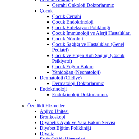
Cerrahi Onkoloji Doktorlarımız
Çocuk
Çocuk Cerrahi
Çocuk Endokrinoloji
Çocuk Enfeksiyon Polikliniği
Çocuk İmmünoloji ve Alerji Hastalıkları
Çocuk Nöroloji
Çocuk Sağlığı ve Hastalıkları (Genel
Pediatri)
Çocuk ve Ergen Ruh Sağlığı (Çocuk
Psikiyatri)
Çocuk Yoğun Bakım
Yenidoğan (Neonatoloji)
Dermatoloji (Cildiye)
Dermatoloji Doktorlarımız
Endokrinoloji
Endokrinoloji Doktorlarımız
Özellikli Hizmetler
Anjiyo Ünitesi
Bronkoskopi
Diyabetik Ayak ve Yara Bakım Servisi
Diyabet Eğitim Polikliniği
Diyaliz