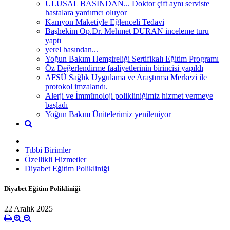
ULUSAL BASINDAN... Doktor çift aynı serviste
hastalara yardımcı oluyor
Kamyon Maketiyle Eğlenceli Tedavi
Başhekim Op.Dr. Mehmet DURAN inceleme turu
yaptı
yerel basından...
Yoğun Bakım Hemşireliği Sertifikalı Eğitim Programı
Öz Değerlendirme faaliyetlerinin birincisi yapıldı
AFSÜ Sağlık Uygulama ve Araştırma Merkezi ile
protokol imzalandı.
Alerji ve İmmünoloji polikliniğimiz hizmet vermeye
başladı
Yoğun Bakım Ünitelerimiz yenileniyor
Tıbbi Birimler
Özellikli Hizmetler
Diyabet Eğitim Polikliniği
Diyabet Eğitim Polikliniği
22 Aralık 2025