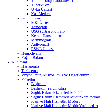
Tıbbi Patoloji Laboratuvarı
Tüberküloz
Uyku Ünitesi
Kan Merkezi
Görüntüleme
MRI Ünitesi
Tomografi
USG (Ultrasonografi)
Kemik Dansitometri
Mammografi
Anjiyografi
ESWL Ünitesi
Hemodiyaliz
Yoğun Bakım
Kurumsal
Hastanemiz
Tarihçemiz
Vizyonumuz, Misyonumuz ve Değerlerimiz
Yönetim
Başhekim
Başhekim Yardımcıları
Sağlık Bakım Hizmetleri Müdürü
Sağlık Bakım Hizmetleri Müdür Yardımcıları
İdari ve Mali Hizmetler Müdürü
İdari ve Mali Hizmetler Müdür Yardımcıları