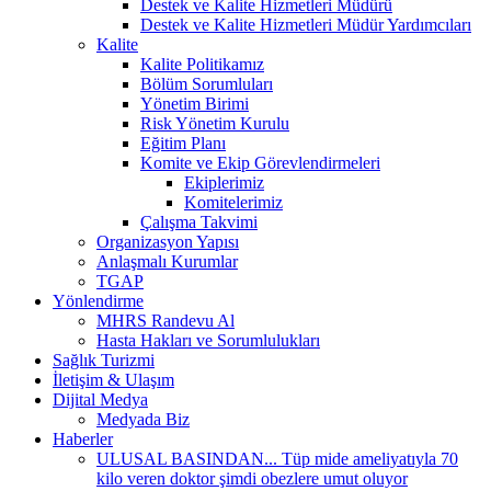
Destek ve Kalite Hizmetleri Müdürü
Destek ve Kalite Hizmetleri Müdür Yardımcıları
Kalite
Kalite Politikamız
Bölüm Sorumluları
Yönetim Birimi
Risk Yönetim Kurulu
Eğitim Planı
Komite ve Ekip Görevlendirmeleri
Ekiplerimiz
Komitelerimiz
Çalışma Takvimi
Organizasyon Yapısı
Anlaşmalı Kurumlar
TGAP
Yönlendirme
MHRS Randevu Al
Hasta Hakları ve Sorumlulukları
Sağlık Turizmi
İletişim & Ulaşım
Dijital Medya
Medyada Biz
Haberler
ULUSAL BASINDAN... Tüp mide ameliyatıyla 70
kilo veren doktor şimdi obezlere umut oluyor