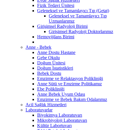
Evde Sağlık Hizmetleri
Fizik Tedavi Ünitesi
Geleneksel ve Tamamlayıcı Tıp (Getat)
Geleneksel ve Tamamlayıcı Tıp
Uzmanlarımız
Girişimsel Radyoloji Birimi
Girişimsel Radyoloji Doktorlarımız
Hemovijilans Birimi
Anne - Bebek
Anne Dostu Hastane
Gebe Okulu
Doğum Ünitesi
Doğum İstatistikleri
Bebek Dostu
Emzirme ve Relaktasyon Polikliniği
Anne Sütü ve Emzirme Politikamız
Ebe Polikliniği
Anne Bebek Uyum Odası
Emzirme ve Bebek Bakım Odalarımız
Acil Sağlık Hizmetleri
Laboratuvarlar
Biyokimya Laboratuvarı
Mikrobiyoloji Laboratuvarı
Kültür Labortuvarı