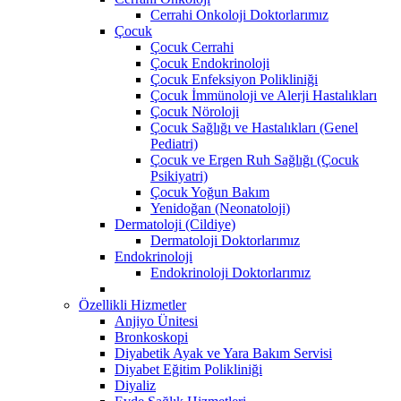
Cerrahi Onkoloji Doktorlarımız
Çocuk
Çocuk Cerrahi
Çocuk Endokrinoloji
Çocuk Enfeksiyon Polikliniği
Çocuk İmmünoloji ve Alerji Hastalıkları
Çocuk Nöroloji
Çocuk Sağlığı ve Hastalıkları (Genel
Pediatri)
Çocuk ve Ergen Ruh Sağlığı (Çocuk
Psikiyatri)
Çocuk Yoğun Bakım
Yenidoğan (Neonatoloji)
Dermatoloji (Cildiye)
Dermatoloji Doktorlarımız
Endokrinoloji
Endokrinoloji Doktorlarımız
Özellikli Hizmetler
Anjiyo Ünitesi
Bronkoskopi
Diyabetik Ayak ve Yara Bakım Servisi
Diyabet Eğitim Polikliniği
Diyaliz