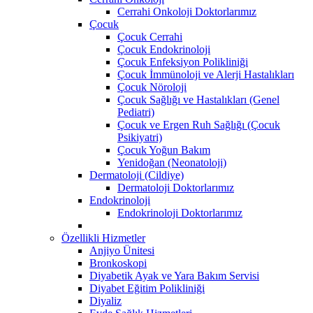
Cerrahi Onkoloji Doktorlarımız
Çocuk
Çocuk Cerrahi
Çocuk Endokrinoloji
Çocuk Enfeksiyon Polikliniği
Çocuk İmmünoloji ve Alerji Hastalıkları
Çocuk Nöroloji
Çocuk Sağlığı ve Hastalıkları (Genel
Pediatri)
Çocuk ve Ergen Ruh Sağlığı (Çocuk
Psikiyatri)
Çocuk Yoğun Bakım
Yenidoğan (Neonatoloji)
Dermatoloji (Cildiye)
Dermatoloji Doktorlarımız
Endokrinoloji
Endokrinoloji Doktorlarımız
Özellikli Hizmetler
Anjiyo Ünitesi
Bronkoskopi
Diyabetik Ayak ve Yara Bakım Servisi
Diyabet Eğitim Polikliniği
Diyaliz