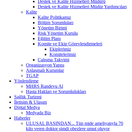
Destek ve Kalite Hizmetleri Müdürü
Destek ve Kalite Hizmetleri Müdür Yardımcıları
Kalite
Kalite Politikamız
Bölüm Sorumluları
Yönetim Birimi
Risk Yönetim Kurulu
Eğitim Planı
Komite ve Ekip Görevlendirmeleri
Ekiplerimiz
Komitelerimiz
Çalışma Takvimi
Organizasyon Yapısı
Anlaşmalı Kurumlar
TGAP
Yönlendirme
MHRS Randevu Al
Hasta Hakları ve Sorumlulukları
Sağlık Turizmi
İletişim & Ulaşım
Dijital Medya
Medyada Biz
Haberler
ULUSAL BASINDAN... Tüp mide ameliyatıyla 70
kilo veren doktor şimdi obezlere umut oluyor