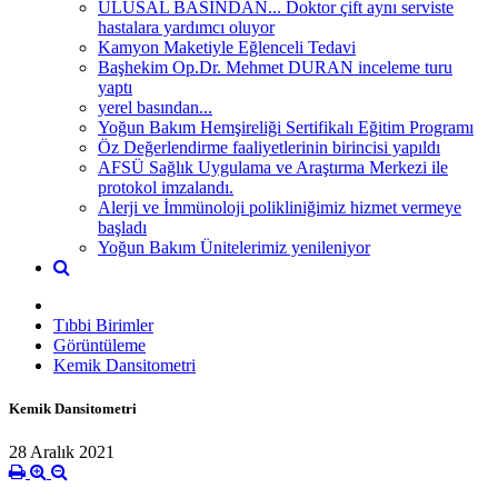
ULUSAL BASINDAN... Doktor çift aynı serviste
hastalara yardımcı oluyor
Kamyon Maketiyle Eğlenceli Tedavi
Başhekim Op.Dr. Mehmet DURAN inceleme turu
yaptı
yerel basından...
Yoğun Bakım Hemşireliği Sertifikalı Eğitim Programı
Öz Değerlendirme faaliyetlerinin birincisi yapıldı
AFSÜ Sağlık Uygulama ve Araştırma Merkezi ile
protokol imzalandı.
Alerji ve İmmünoloji polikliniğimiz hizmet vermeye
başladı
Yoğun Bakım Ünitelerimiz yenileniyor
Tıbbi Birimler
Görüntüleme
Kemik Dansitometri
Kemik Dansitometri
28 Aralık 2021