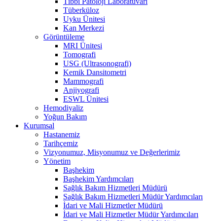
Tıbbi Patoloji Laboratuvarı
Tüberküloz
Uyku Ünitesi
Kan Merkezi
Görüntüleme
MRI Ünitesi
Tomografi
USG (Ultrasonografi)
Kemik Dansitometri
Mammografi
Anjiyografi
ESWL Ünitesi
Hemodiyaliz
Yoğun Bakım
Kurumsal
Hastanemiz
Tarihçemiz
Vizyonumuz, Misyonumuz ve Değerlerimiz
Yönetim
Başhekim
Başhekim Yardımcıları
Sağlık Bakım Hizmetleri Müdürü
Sağlık Bakım Hizmetleri Müdür Yardımcıları
İdari ve Mali Hizmetler Müdürü
İdari ve Mali Hizmetler Müdür Yardımcıları