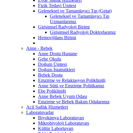
Evde Sağlık Hizmetleri
Fizik Tedavi Ünitesi
Geleneksel ve Tamamlayıcı Tıp (Getat)
Geleneksel ve Tamamlayıcı Tıp
Uzmanlarımız
Girişimsel Radyoloji Birimi
Girişimsel Radyoloji Doktorlarımız
Hemovijilans Birimi
Anne - Bebek
Anne Dostu Hastane
Gebe Okulu
Doğum Ünitesi
Doğum İstatistikleri
Bebek Dostu
Emzirme ve Relaktasyon Polikliniği
Anne Sütü ve Emzirme Politikamız
Ebe Polikliniği
Anne Bebek Uyum Odası
Emzirme ve Bebek Bakım Odalarımız
Acil Sağlık Hizmetleri
Laboratuvarlar
Biyokimya Laboratuvarı
Mikrobiyoloji Laboratuvarı
Kültür Labortuvarı