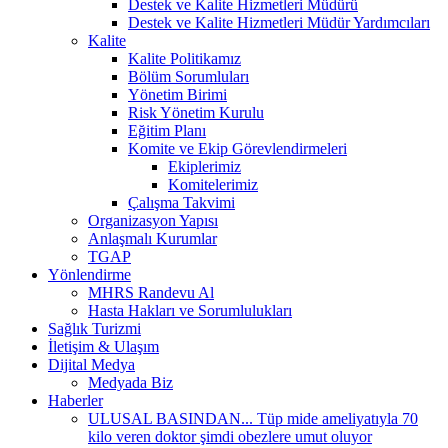
Destek ve Kalite Hizmetleri Müdürü
Destek ve Kalite Hizmetleri Müdür Yardımcıları
Kalite
Kalite Politikamız
Bölüm Sorumluları
Yönetim Birimi
Risk Yönetim Kurulu
Eğitim Planı
Komite ve Ekip Görevlendirmeleri
Ekiplerimiz
Komitelerimiz
Çalışma Takvimi
Organizasyon Yapısı
Anlaşmalı Kurumlar
TGAP
Yönlendirme
MHRS Randevu Al
Hasta Hakları ve Sorumlulukları
Sağlık Turizmi
İletişim & Ulaşım
Dijital Medya
Medyada Biz
Haberler
ULUSAL BASINDAN... Tüp mide ameliyatıyla 70
kilo veren doktor şimdi obezlere umut oluyor