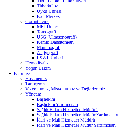
Tıbbi Patoloji Laboratuvarı
Tüberküloz
Uyku Ünitesi
Kan Merkezi
Görüntüleme
MRI Ünitesi
Tomografi
USG (Ultrasonografi)
Kemik Dansitometri
Mammografi
Anjiyografi
ESWL Ünitesi
Hemodiyaliz
Yoğun Bakım
Kurumsal
Hastanemiz
Tarihçemiz
Vizyonumuz, Misyonumuz ve Değerlerimiz
Yönetim
Başhekim
Başhekim Yardımcıları
Sağlık Bakım Hizmetleri Müdürü
Sağlık Bakım Hizmetleri Müdür Yardımcıları
İdari ve Mali Hizmetler Müdürü
İdari ve Mali Hizmetler Müdür Yardımcıları