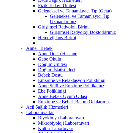
Evde Sağlık Hizmetleri
Fizik Tedavi Ünitesi
Geleneksel ve Tamamlayıcı Tıp (Getat)
Geleneksel ve Tamamlayıcı Tıp
Uzmanlarımız
Girişimsel Radyoloji Birimi
Girişimsel Radyoloji Doktorlarımız
Hemovijilans Birimi
Anne - Bebek
Anne Dostu Hastane
Gebe Okulu
Doğum Ünitesi
Doğum İstatistikleri
Bebek Dostu
Emzirme ve Relaktasyon Polikliniği
Anne Sütü ve Emzirme Politikamız
Ebe Polikliniği
Anne Bebek Uyum Odası
Emzirme ve Bebek Bakım Odalarımız
Acil Sağlık Hizmetleri
Laboratuvarlar
Biyokimya Laboratuvarı
Mikrobiyoloji Laboratuvarı
Kültür Labortuvarı