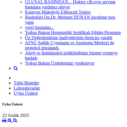
ULUSAL BASINDAN... Doktor çift aynı serviste
hastalara yardımcı oluyor
Kamyon Maketiyle Eğlenceli Tedavi
Başhekim Op.Dr. Mehmet DURAN inceleme turu
yaptı
yerel basından...
Yoğun Bakım Hemşireliği Sertifikalı Eğitim Programı
Öz Değerlendirme faaliyetlerinin birincisi yapıldı
AFSÜ Sağlık Uygulama ve Araştırma Merkezi ile
protokol imzalandı.
Alerji ve İmmünoloji polikliniğimiz hizmet vermeye
başladı
Yoğun Bakım Ünitelerimiz yenileniyor
Tıbbi Birimler
Laboratuvarlar
Uyku Ünitesi
Uyku Ünitesi
22 Aralık 2025