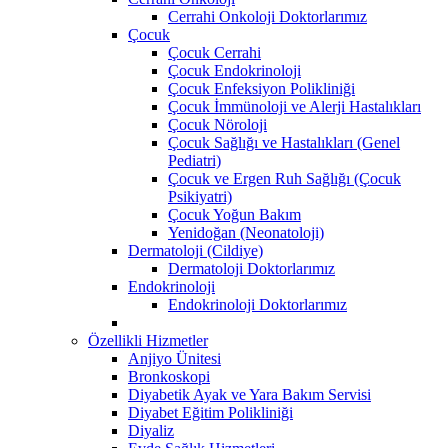
Cerrahi Onkoloji Doktorlarımız
Çocuk
Çocuk Cerrahi
Çocuk Endokrinoloji
Çocuk Enfeksiyon Polikliniği
Çocuk İmmünoloji ve Alerji Hastalıkları
Çocuk Nöroloji
Çocuk Sağlığı ve Hastalıkları (Genel
Pediatri)
Çocuk ve Ergen Ruh Sağlığı (Çocuk
Psikiyatri)
Çocuk Yoğun Bakım
Yenidoğan (Neonatoloji)
Dermatoloji (Cildiye)
Dermatoloji Doktorlarımız
Endokrinoloji
Endokrinoloji Doktorlarımız
Özellikli Hizmetler
Anjiyo Ünitesi
Bronkoskopi
Diyabetik Ayak ve Yara Bakım Servisi
Diyabet Eğitim Polikliniği
Diyaliz