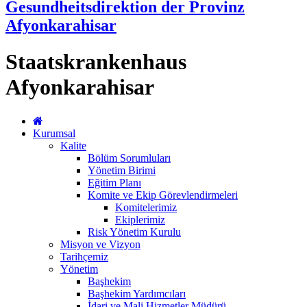
Gesundheitsdirektion der Provinz
Afyonkarahisar
Staatskrankenhaus
Afyonkarahisar
Kurumsal
Kalite
Bölüm Sorumluları
Yönetim Birimi
Eğitim Planı
Komite ve Ekip Görevlendirmeleri
Komitelerimiz
Ekiplerimiz
Risk Yönetim Kurulu
Misyon ve Vizyon
Tarihçemiz
Yönetim
Başhekim
Başhekim Yardımcıları
İdari ve Mali Hizmetler Müdürü