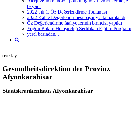
Alerji ve İmmünoloji polikliniğimiz hizmet vermeye
başladı
2022 yılı 1. Öz Değerlendirme Toplantısı
2022 Kalite Değerlendirmesi başarıyla tamamlandı
Öz Değerlendirme faaliyetlerinin birincisi yapıldı
Yoğun Bakım Hemşireliği Sertifikalı Eğitim Programı
yerel basından...
overlay
Gesundheitsdirektion der Provinz
Afyonkarahisar
Staatskrankenhaus Afyonkarahisar