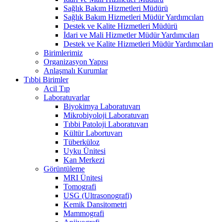
Sağlık Bakım Hizmetleri Müdürü
Sağlık Bakım Hizmetleri Müdür Yardımcıları
Destek ve Kalite Hizmetleri Müdürü
İdari ve Mali Hizmetler Müdür Yardımcıları
Destek ve Kalite Hizmetleri Müdür Yardımcıları
Birimlerimiz
Organizasyon Yapısı
Anlaşmalı Kurumlar
Tıbbi Birimler
Acil Tıp
Laboratuvarlar
Biyokimya Laboratuvarı
Mikrobiyoloji Laboratuvarı
Tıbbi Patoloji Laboratuvarı
Kültür Labortuvarı
Tüberküloz
Uyku Ünitesi
Kan Merkezi
Görüntüleme
MRI Ünitesi
Tomografi
USG (Ultrasonografi)
Kemik Dansitometri
Mammografi