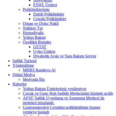
Anjiyografi
ESWL Ünitesi
Polikliniklerimiz
Dahili Poliklinikler
Cerrahi Poliklinikler
Organ ve Doku Nakli
Nükleer Tıp
Hemodiyaliz
Yoğun Bakım
Özellikli Birimler
GETAT
Uyku Ünitesi
Diyabetik Ayak ve Yara Bakım Servisi
Sağlık Turizmi
Yönlendirme
MHRS Randevu Al
Dijital Medya
Medyada Biz
Haberler
Yoğun Bakım Ünitelerimiz yenileniyor
Çocuk ve Genç Ruh Sağlığı Merkezimiz hizmete açıldı
AFSÜ Sağlık Uygulama ve Araştırma Merkezi ile
protokol imzalandı.
Gastroenteroloji Cerrahisi polikliniğimiz hizmet
vermeye başladı