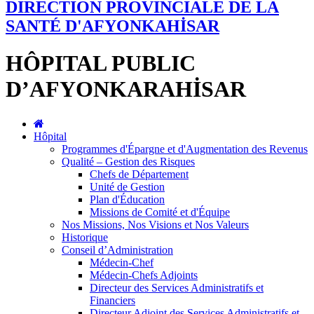
DIRECTION PROVINCIALE DE LA
SANTÉ D'AFYONKAHİSAR
HÔPITAL PUBLIC
D’AFYONKARAHİSAR
Hôpital
Programmes d'Épargne et d'Augmentation des Revenus
Qualité – Gestion des Risques
Chefs de Département
Unité de Gestion
Plan d'Éducation
Missions de Comité et d'Équipe
Nos Missions, Nos Visions et Nos Valeurs
Historique
Conseil d’Administration
Médecin-Chef
Médecin-Chefs Adjoints
Directeur des Services Administratifs et
Financiers
Directeur Adjoint des Services Administratifs et