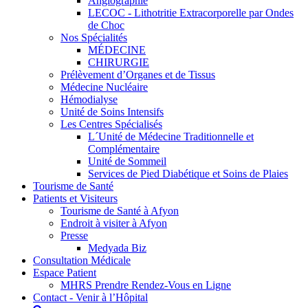
Angiographie
LECOC - Lithotritie Extracorporelle par Ondes
de Choc
Nos Spécialités
MÉDECINE
CHIRURGIE
Prélèvement d’Organes et de Tissus
Médecine Nucléaire
Hémodialyse
Unité de Soins Intensifs
Les Centres Spécialisés
L´Unité de Médecine Traditionnelle et
Complémentaire
Unité de Sommeil
Services de Pied Diabétique et Soins de Plaies
Tourisme de Santé
Patients et Visiteurs
Tourisme de Santé à Afyon
Endroit à visiter à Afyon
Presse
Medyada Biz
Consultation Médicale
Espace Patient
MHRS Prendre Rendez-Vous en Ligne
Contact - Venir à l’Hôpital