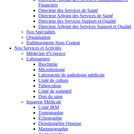
Financiers
Directeur des Services de Santé
Directeur Adjoint des Services de Santé
Directeur des Services Support et Qualité
Directeur Adjoint des Services Support et Qualité
Nos Spécialités
Organisation
Établissements Sous Contrat
Nos Services et Activités
Médecine d'Urgence
Laboratoires
Biochimie
Microbiologie
Laboratoire de pathologie médicale
Unité de culture
Tuberculose
Unité de sommeil
Don du sang
Imagerie Médicale
Unité IRM
Tomographie
Échographie
Densitométrie Osseuse
Mammographie